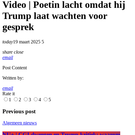
Video | Poetin lacht omdat hij
Trump laat wachten voor
gesprek
today
19 maart 2025
5
share
close
email
Post Content
Written by:
email
Rate it
1
2
3
4
5
Previous post
Algemeen nieuws
NU+ | CGI-dwergen en Trump-kritiek: waarom