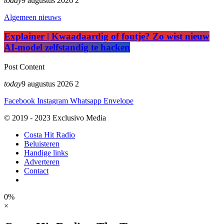
today
9 augustus 2026
2
Algemeen nieuws
Explainer | Kwaadaardig of foutje? Zo wist nieuw
AI-model zelfstandig te hacken
Post Content
today
9 augustus 2026
2
Facebook
Instagram
Whatsapp
Envelope
© 2019 - 2023 Exclusivo Media
Costa Hit Radio
Beluisteren
Handige links
Adverteren
Contact
0%
×