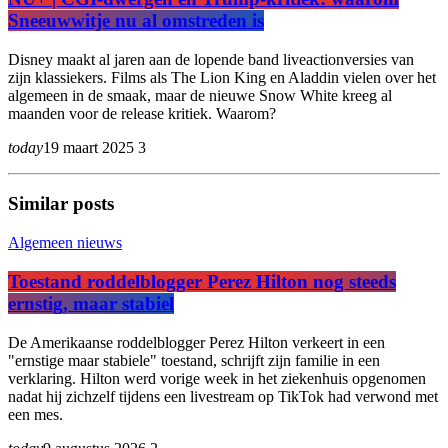
Sneeuwwitje nu al omstreden is
Disney maakt al jaren aan de lopende band liveactionversies van
zijn klassiekers. Films als The Lion King en Aladdin vielen over het
algemeen in de smaak, maar de nieuwe Snow White kreeg al
maanden voor de release kritiek. Waarom?
today
19 maart 2025
3
Similar posts
Algemeen nieuws
Toestand roddelblogger Perez Hilton nog steeds
ernstig, maar stabiel
De Amerikaanse roddelblogger Perez Hilton verkeert in een
"ernstige maar stabiele" toestand, schrijft zijn familie in een
verklaring. Hilton werd vorige week in het ziekenhuis opgenomen
nadat hij zichzelf tijdens een livestream op TikTok had verwond met
een mes.