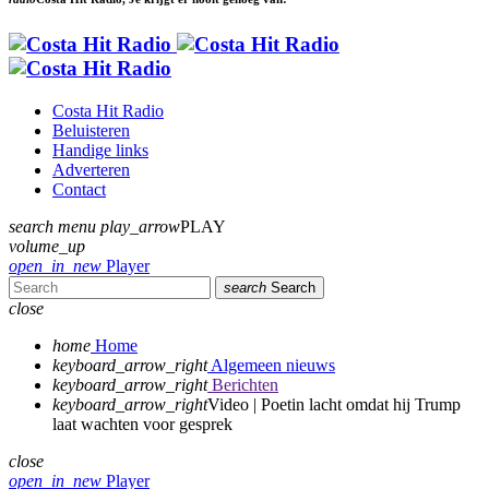
Costa Hit Radio
Beluisteren
Handige links
Adverteren
Contact
search
menu
play_arrow
PLAY
volume_up
open_in_new
Player
search
Search
close
home
Home
keyboard_arrow_right
Algemeen nieuws
keyboard_arrow_right
Berichten
keyboard_arrow_right
Video | Poetin lacht omdat hij Trump
laat wachten voor gesprek
close
open_in_new
Player