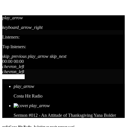
play_arrow
keyboard_arrow_right
Listeners:
Top listeners:
skip_previous
play_arrow
skip_next
00:00
00:00
chevron_left
chevron_left
Go to album
play_arrow
Costa Hit Radio
play_arrow
Sermon #012 - An Attitude of Thanksgiving
Yana Bolder
radio
Costa Hit Radio, Je krijgt er nooit genoeg van!